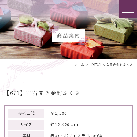
ホーム
＞ 【671】左右開き金封ふくさ
【671】左右開き金封ふくさ
参考上代
￥1,500
サイズ
約12×20ｃｍ
素材
表地・ポリエステル100％