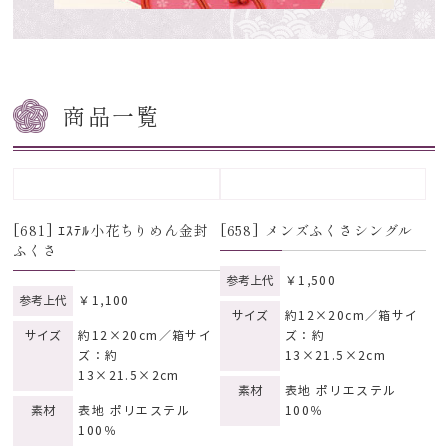
商品一覧
[681] ｴｽﾃﾙ小花ちりめん金封
[658] メンズふくさシングル
ふくさ
参考上代
￥1,500
参考上代
￥1,100
サイズ
約12×20cm／箱サイ
サイズ
約12×20cm／箱サイ
ズ：約
ズ：約
13×21.5×2cm
13×21.5×2cm
素材
表地 ポリエステル
素材
表地 ポリエステル
100％
100％