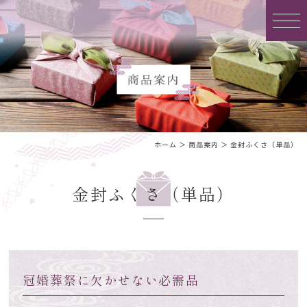
ホーム
＞ 商品案内 ＞ 金封ふくさ（単品）
金封ふくさ（単品）
冠婚葬祭に欠かせない必需品